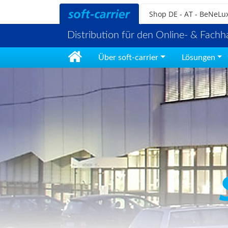
Shop
DE - AT - BeNeLu
Distribution für den Online- & Fachh
Über soft-carrier
Lösungen
Home