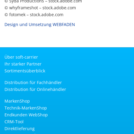
© Syda Productions – stock.adobe.com
© whyframeshot – stock.adobe.com
© fotomek – stock.adobe.com
Design und Umsetzung WEBFADEN
Über soft-carrier
Ihr starker Partner
Sortimentsüberblick
Distribution für Fachhändler
Distribution für Onlinehändler
MarkenShop
Technik-MarkenShop
Endkunden WebShop
CRM-Tool
Direktlieferung