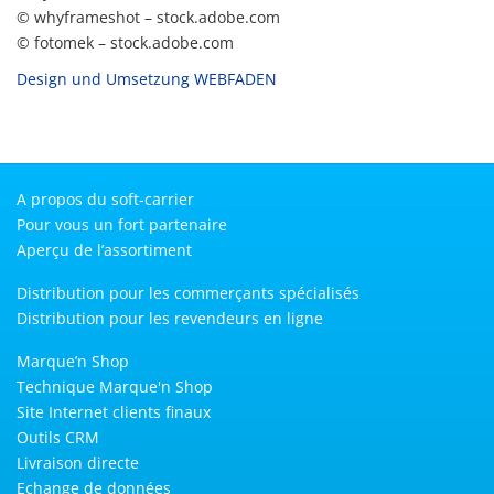
© whyframeshot – stock.adobe.com
© fotomek – stock.adobe.com
Design und Umsetzung WEBFADEN
A propos du soft-carrier
Pour vous un fort partenaire
Aperçu de l’assortiment
Distribution pour les commerçants spécialisés
Distribution pour les revendeurs en ligne
Marque’n Shop
Technique Marque'n Shop
Site Internet clients finaux
Outils CRM
Livraison directe
Echange de données