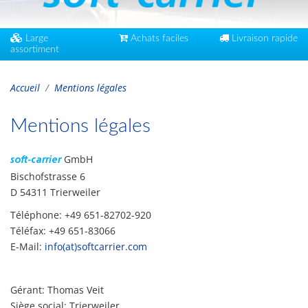
Large
Achats faciles
Livraison rapide
assortiment
Accueil
Mentions légales
Mentions légales
GmbH
soft-carrier
Bischofstrasse 6
D 54311 Trierweiler
Téléphone: +49 651-82702-920
Téléfax: +49 651-83066
E-Mail:
info(at)softcarrier.com
Gérant: Thomas Veit
Siège social: Trierweiler